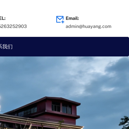
EL:
Email:
5263252903
admin@huayang.com
系我们