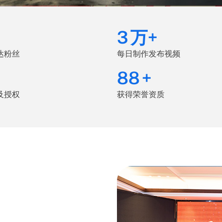
3
万+
达粉丝
每日制作发布视频
100
+
及授权
获得荣誉资质