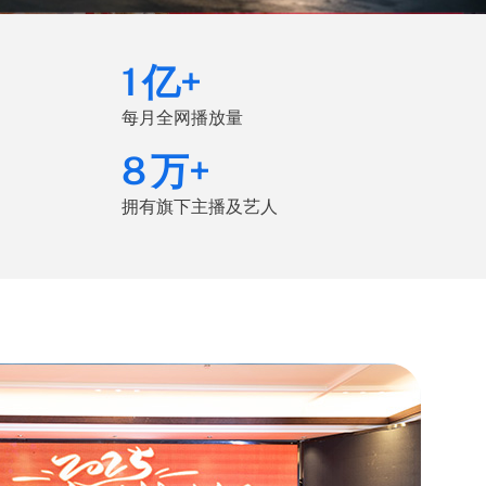
1
亿+
每月全网播放量
10
万+
拥有旗下主播及艺人